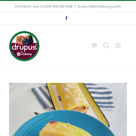
Skip
Contacte-nos (+351) 910 165 006
|
drupus@wildbessy.com
to
Facebook
content