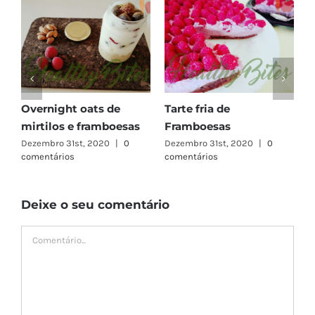
m
Overnight oats de
Tarte fria de
mirtilos e framboesas
Framboesas
Dezembro 31st, 2020
|
0
Dezembro 31st, 2020
|
0
comentários
comentários
Deixe o seu comentário
Comment