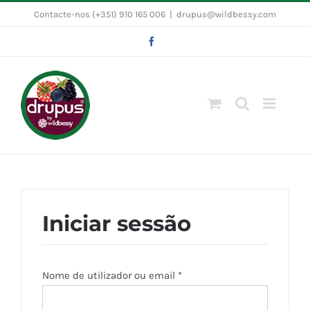
Skip
Contacte-nos (+351) 910 165 006
|
drupus@wildbessy.com
to
Facebook
content
Iniciar sessão
Obrigatório
Nome de utilizador ou email
*