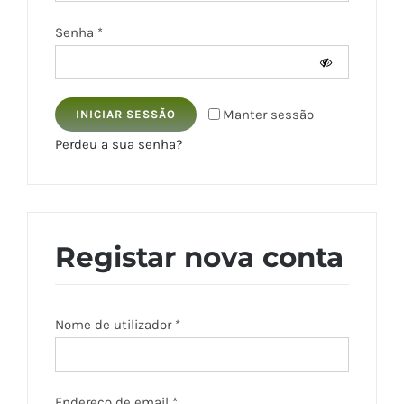
Obrigatório
Senha
*
Manter sessão
INICIAR SESSÃO
Perdeu a sua senha?
Registar nova conta
Obrigatório
Nome de utilizador
*
Obrigatório
Endereço de email
*