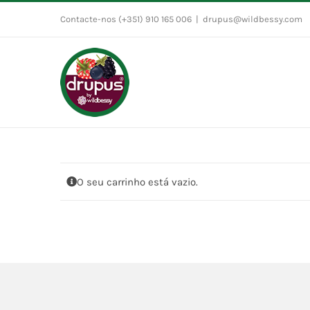
Skip
Contacte-nos (+351) 910 165 006
|
drupus@wildbessy.com
to
content
O seu carrinho está vazio.