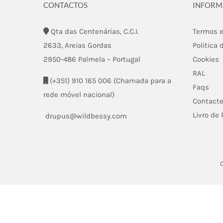
CONTACTOS
INFOR
Qta das Centenárias, C.C.I.
Termos e
2633, Areias Gordas
Politica 
2950-486 Palmela – Portugal
Cookies
RAL
(+351) 910 165 006 (Chamada para a
Faqs
rede móvel nacional)
Contact
Livro de
drupus@wildbessy.com