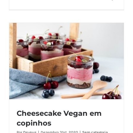
Cheesecake Vegan em
copinhos
Por
Drupus
|
Dezembro 31st, 2020
|
Sem categoria