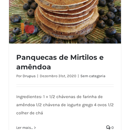
Panquecas de Mirtilos e
amêndoa
Por
Drupus
|
Dezembro 31st, 2020
|
Sem categoria
Panquecas de Mirtilos e amêndoa
Ingredientes: 1 + 1/2 chávenas de farinha de
amêndoa 1/2 chávena de iogurte grego 4 ovos 1/2
colher de chá
Ler mais...
0