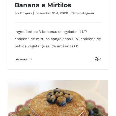
Banana e Mirtilos
Por
Drupus
|
Dezembro 31st, 2020
|
Sem categoria
Ingredientes: 3 bananas congeladas 1 1/2
chávena de mirtilos congelados 1 1/2 chávena de
bebida vegetal (usei de amêndoa) 2
Smothie de Chia com Banana e Mirtilos
Ler mais...
0