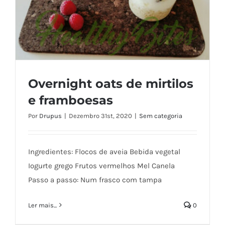
Overnight oats de mirtilos
e framboesas
Por
Drupus
|
Dezembro 31st, 2020
|
Sem categoria
Overnight oats de mirtilos e framboesas
Ingredientes: Flocos de aveia Bebida vegetal
Iogurte grego Frutos vermelhos Mel Canela
Passo a passo: Num frasco com tampa
Ler mais...
0