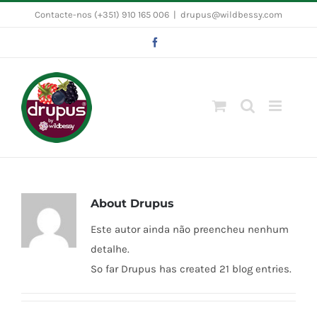
Skip
Contacte-nos (+351) 910 165 006
|
drupus@wildbessy.com
to
Facebook
content
About
Drupus
Este autor ainda não preencheu nenhum
detalhe.
So far Drupus has created 21 blog entries.