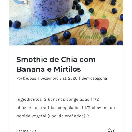
Smothie de Chia com
Banana e Mirtilos
Por
Drupus
|
Dezembro 31st, 2020
|
Sem categoria
Ingredientes: 3 bananas congeladas 1 1/2
chávena de mirtilos congelados 1 1/2 chávena de
bebida vegetal (usei de amêndoa) 2
Smothie de Chia com Banana e Mirtilos
Ler mais...
0