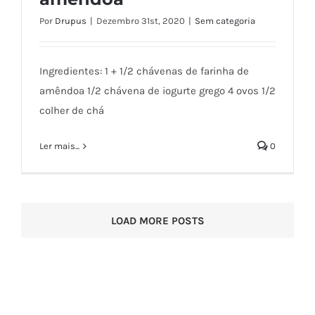
Por
Drupus
|
Dezembro 31st, 2020
|
Sem categoria
Panquecas de Mirtilos e amêndoa
Ingredientes: 1 + 1/2 chávenas de farinha de
amêndoa 1/2 chávena de iogurte grego 4 ovos 1/2
colher de chá
Ler mais...
0
LOAD MORE POSTS