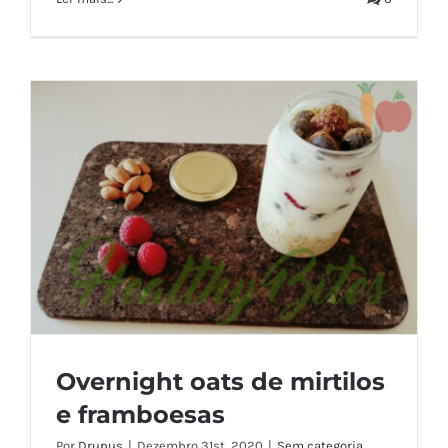
Overnight oats de mirtilos
e framboesas
Por
Drupus
|
Dezembro 31st, 2020
|
Sem categoria