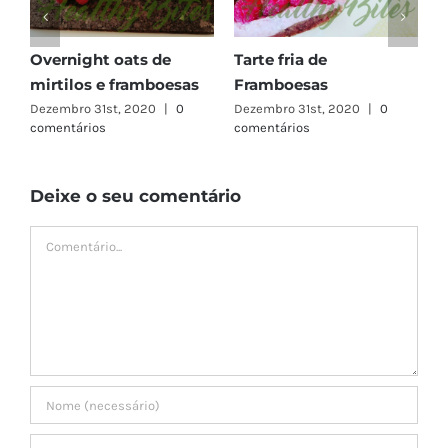
m
Overnight oats de
Tarte fria de
mirtilos e framboesas
Framboesas
Dezembro 31st, 2020
|
0
Dezembro 31st, 2020
|
0
comentários
comentários
Deixe o seu comentário
Comment