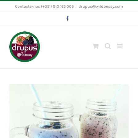
Skip
Contacte-nos (+351) 910 165 006
|
drupus@wildbessy.com
to
Facebook
content
View
Larger
Image