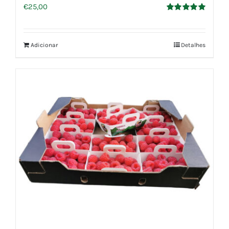
€
25,00
Avaliação
5.00
de 5
Adicionar
Detalhes