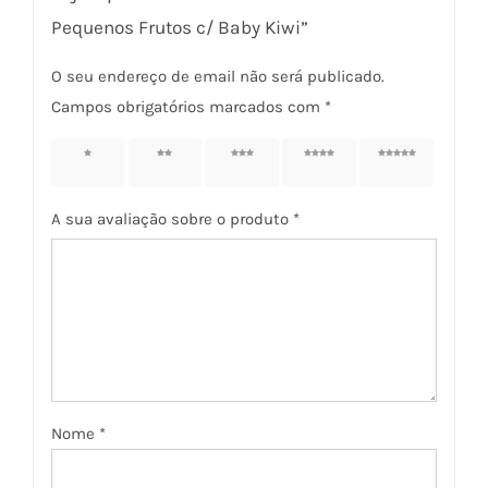
Pequenos Frutos c/ Baby Kiwi”
O seu endereço de email não será publicado.
Campos obrigatórios marcados com
*
1 of 5
2 of 5
3 of 5
4 of 5
5 of 5
stars
stars
stars
stars
stars
A sua avaliação sobre o produto
*
Nome
*