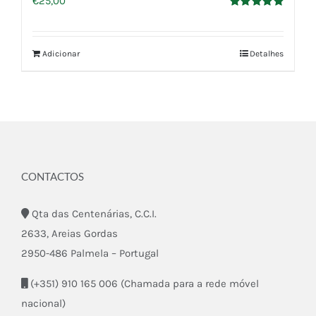
€
25,00
Avaliação
5.00
de 5
Adicionar
Detalhes
CONTACTOS
Qta das Centenárias, C.C.I.
2633, Areias Gordas
2950-486 Palmela – Portugal
(+351) 910 165 006 (Chamada para a rede móvel
nacional)