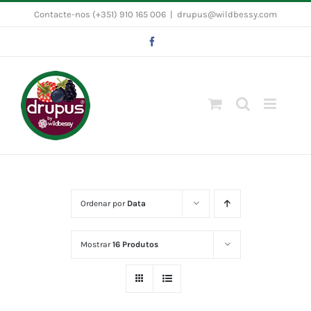
Skip
Contacte-nos (+351) 910 165 006
|
drupus@wildbessy.com
to
Facebook
content
Ordenar por
Data
Mostrar
16 Produtos