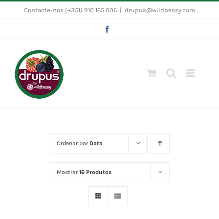
Skip
Contacte-nos (+351) 910 165 006
|
drupus@wildbessy.com
to
Facebook
content
Ordenar por
Data
Mostrar
16 Produtos