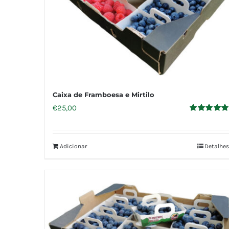
Caixa de Framboesa e Mirtilo
€
25,00
Avaliação
5.00
de 5
Adicionar
Detalhes