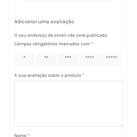
Adicionar uma avaliação
O seu endereço de email não será publicado.
Campos obrigatórios marcados com
*
1 of 5
2 of 5
3 of 5
4 of 5
5 of 5
stars
stars
stars
stars
stars
A sua avaliação sobre o produto
*
Nome
*