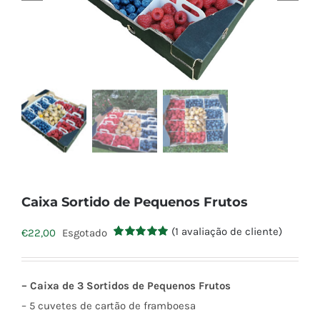
Caixa Sortido de Pequenos Frutos
(
1
avaliação de cliente)
€
22,00
Esgotado
Classificado
1
com
5.00
em
5 com base
em
– Caixa de 3 Sortidos de Pequenos Frutos
classificação
de cliente
– 5 cuvetes de cartão de framboesa