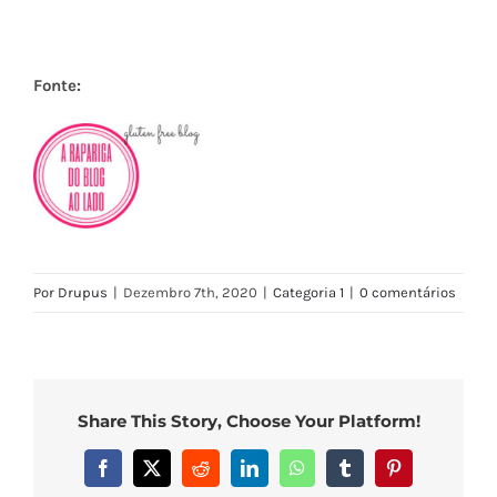
Fonte:
Por
Drupus
|
Dezembro 7th, 2020
|
Categoria 1
|
0 comentários
Share This Story, Choose Your Platform!
Facebook
X
Reddit
LinkedIn
WhatsApp
Tumblr
Pinterest