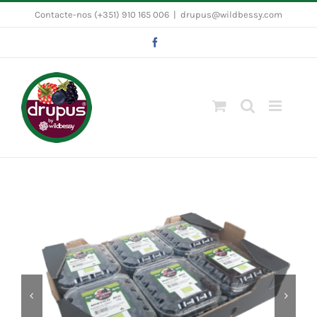
Skip
Contacte-nos (+351) 910 165 006
|
drupus@wildbessy.com
to
Facebook
content