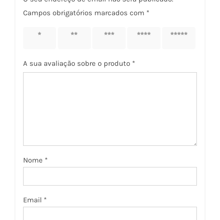
Campos obrigatórios marcados com
*
1 of 5
2 of 5
3 of 5
4 of 5
5 of 5
stars
stars
stars
stars
stars
A sua avaliação sobre o produto
*
Nome
*
Email
*