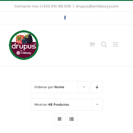
Skip
Contacte-nos (+351) 910 165 006
|
drupus@wildbessy.com
to
Facebook
content
Ordenar por
Nome
Mostrar
48 Produtos