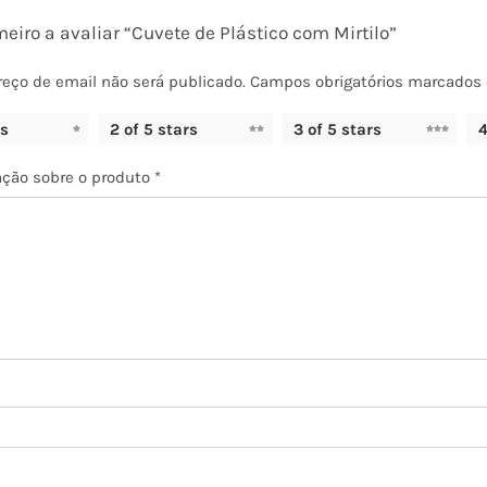
meiro a avaliar “Cuvete de Plástico com Mirtilo”
eço de email não será publicado.
Campos obrigatórios marcado
rs
2 of 5 stars
3 of 5 stars
4
ação sobre o produto
*