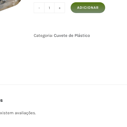
ADICIONAR
Quantidade
de
Cuvete
de
Categoria:
Cuvete de Plástico
Plástico
com
Mirtilo
es
xistem avaliações.