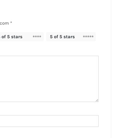
s com
*
 of 5 stars
5 of 5 stars