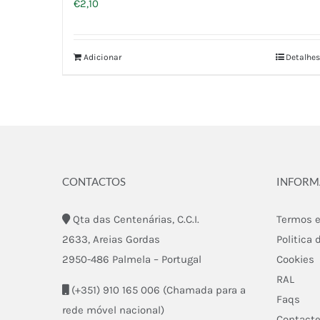
€
2,10
Adicionar
Detalhes
CONTACTOS
INFOR
Qta das Centenárias, C.C.I.
Termos e
2633, Areias Gordas
Politica 
2950-486 Palmela – Portugal
Cookies
RAL
(+351) 910 165 006 (Chamada para a
Faqs
rede móvel nacional)
Contact