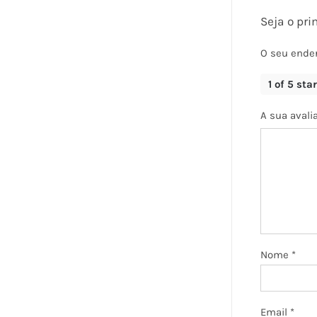
Seja o pri
O seu ender
1 of 5 sta
A sua avali
Nome
*
Email
*