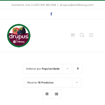
Skip
Contacte-nos (+351) 910 165 006
|
drupus@wildbessy.com
to
Facebook
content
Ordenar por
Popularidade
Mostrar
16 Produtos