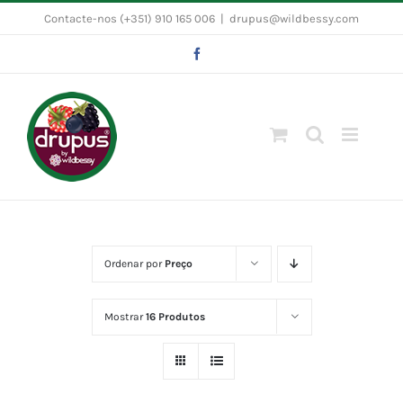
Skip
Contacte-nos (+351) 910 165 006
|
drupus@wildbessy.com
to
Facebook
content
Ordenar por
Preço
Mostrar
16 Produtos