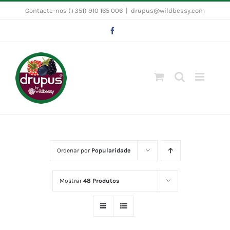
Skip
Contacte-nos (+351) 910 165 006
|
drupus@wildbessy.com
to
Facebook
content
Ordenar por
Popularidade
Mostrar
48 Produtos