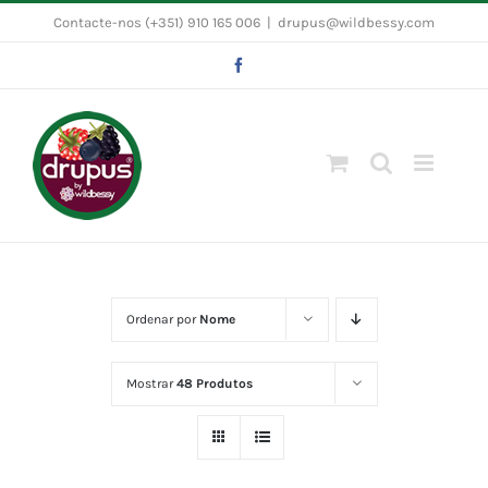
Skip
Contacte-nos (+351) 910 165 006
|
drupus@wildbessy.com
to
Facebook
content
Ordenar por
Nome
Mostrar
48 Produtos