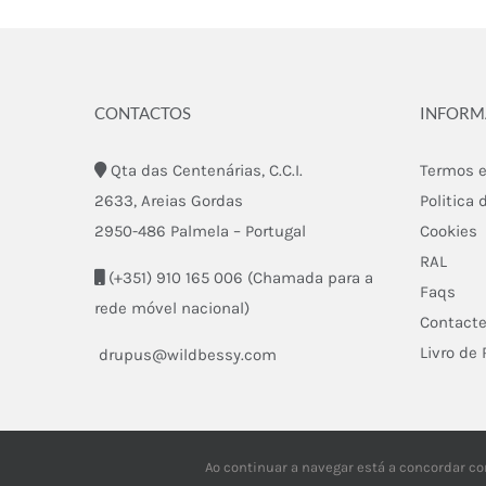
CONTACTOS
INFOR
Qta das Centenárias, C.C.I.
Termos e
2633, Areias Gordas
Politica 
2950-486 Palmela – Portugal
Cookies
RAL
(+351) 910 165 006 (Chamada para a
Faqs
rede móvel nacional)
Contact
Livro de
drupus@wildbessy.com
Ao continuar a navegar está a concordar co