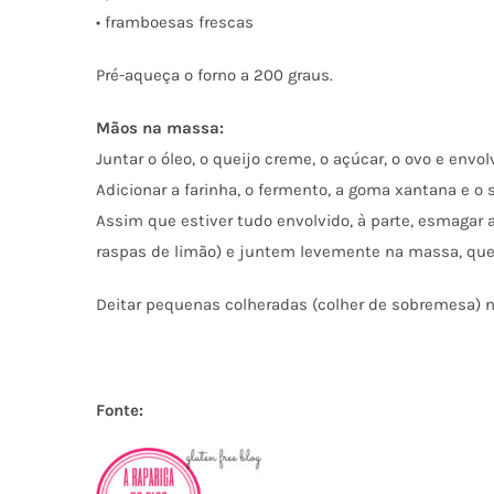
• framboesas frescas
Pré-aqueça
o forno a 200
graus.
Mãos na massa:
Juntar
o óleo
, o queijo creme, o
açúcar,
o ovo e envol
Adicionar
a
farinha
,
o fermento
, a goma xantana e o
Assim que estiver tudo envolvido, à parte, esmagar
a
raspas de limão) e juntem levemente na massa, que
Deitar pequenas colheradas (colher de sobremesa) nu
Fonte: