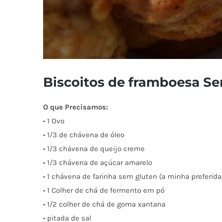
Biscoitos de framboesa S
O que Precisamos:
• 1
Ovo
• 1/3 de
chávena
de óleo
•
1/3 chávena de queijo creme
• 1/3
chávena de açúcar
amarelo
• 1
chávena de
farinha sem gluten (a minha preferida 
• 1
Colher de chá
de fermento em pó
• 1/2
colher de chá
de goma xantana
• pitada de sal