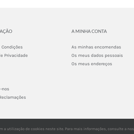
MAÇÃO
A MINHA CONTA
 Condições
As minhas encomendas
de Privacidade
Os meus dados pessoais
Os meus endereços
e-nos
 Reclamações
Copyright ©
2026 | Todos os direitos reservados | Powered by
m a utilização de cookies neste site. Para mais informações, consulte a no