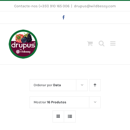
Skip
Contacte-nos (+351) 910 165 006
|
drupus@wildbessy.com
to
Facebook
content
Ordenar por
Data
Mostrar
16 Produtos