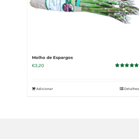
Molho de Espargos
€
3,20
Avaliação
5.00
de 5
Adicionar
Detalhes