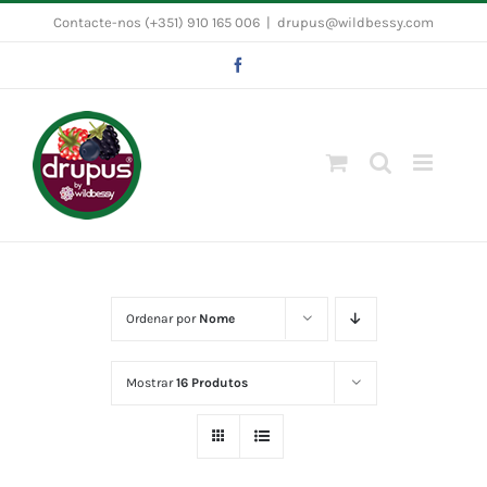
Skip
Contacte-nos (+351) 910 165 006
|
drupus@wildbessy.com
to
Facebook
content
Ordenar por
Nome
Mostrar
16 Produtos