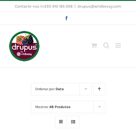
Skip
Contacte-nos (+351) 910 165 006
|
drupus@wildbessy.com
to
Facebook
content
Ordenar por
Data
Mostrar
48 Produtos