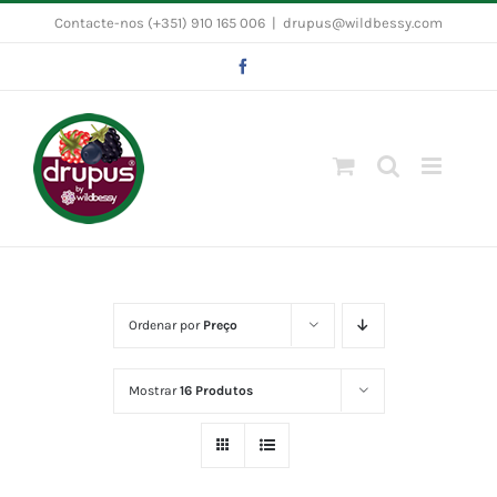
Skip
Contacte-nos (+351) 910 165 006
|
drupus@wildbessy.com
to
Facebook
content
Ordenar por
Preço
Mostrar
16 Produtos